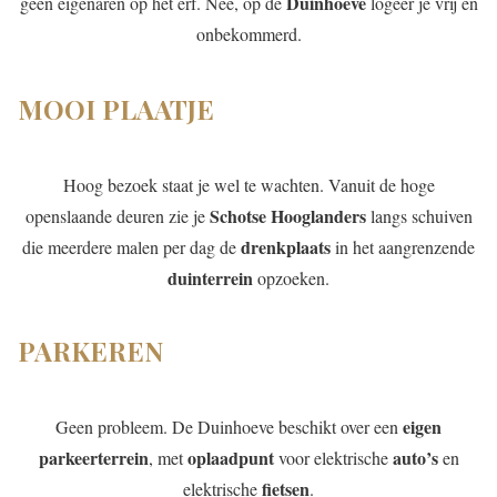
Duinhoeve
geen eigenaren op het erf. Nee, op de
logeer je vrij en
onbekommerd.
MOOI PLAATJE
Hoog bezoek staat je wel te wachten. Vanuit de hoge
Schotse Hooglanders
openslaande deuren zie je
langs schuiven
drenkplaats
die meerdere malen per dag de
in het aangrenzende
duinterrein
opzoeken.
PARKEREN
eigen
Geen probleem. De Duinhoeve beschikt over een
parkeerterrein
oplaadpunt
auto’s
, met
voor elektrische
en
fietsen
elektrische
.